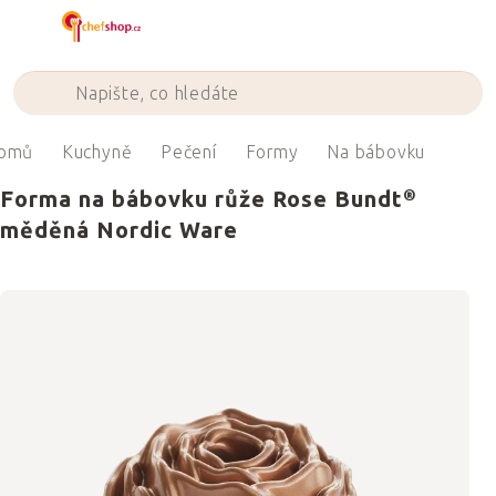
Přejít
na
obsah
omů
Kuchyně
Pečení
Formy
Na bábovku
Forma na bábovku růže Rose Bundt®
měděná Nordic Ware