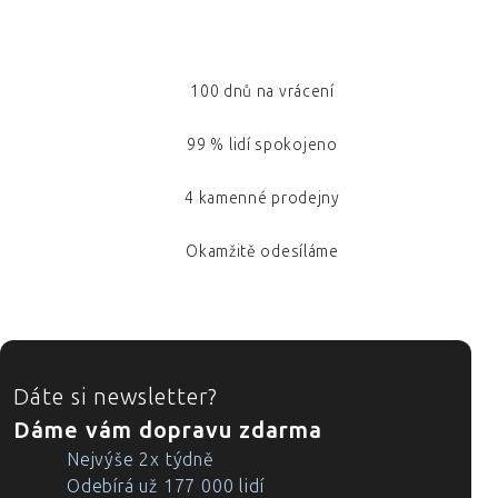
100 dnů na vrácení
99 % lidí spokojeno
4 kamenné prodejny
Okamžitě odesíláme
ZÁPATÍ
Dáte si newsletter?
Dáme vám dopravu zdarma
Nejvýše 2x týdně
Odebírá už 177 000 lidí