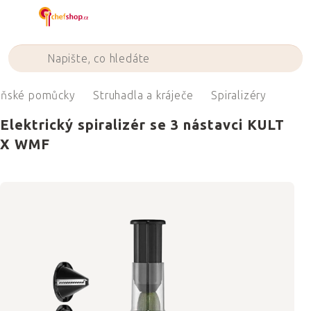
Přejít
na
obsah
yňské pomůcky
Struhadla a kráječe
Spiralizéry
Elektrický spiralizér se 3 nástavci KULT
X WMF