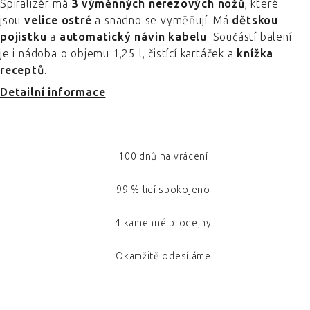
Spiralizér má
3 výměnných nerezových nožů
, které
jsou
velice ostré
a snadno se vyměňují. Má
dětskou
pojistku
a
automatický návin kabelu
. Součástí balení
je i nádoba o objemu 1,25 l, čistící kartáček a
knížka
receptů
.
Detailní informace
100 dnů na vrácení
99 % lidí spokojeno
4 kamenné prodejny
Okamžitě odesíláme