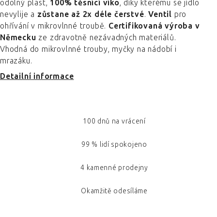
odolný plast,
100% těsnící víko
, díky kterému se jídlo
nevylije a
zůstane až 2x déle čerstvé
.
Ventil
pro
ohřívání v mikrovlnné troubě.
Certifikovaná výroba v
Německu
ze zdravotně nezávadných materiálů.
Vhodná do mikrovlnné trouby, myčky na nádobí i
mrazáku.
Detailní informace
100 dnů na vrácení
99 % lidí spokojeno
4 kamenné prodejny
Okamžitě odesíláme