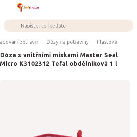
Přejít
na
obsah
ladování potravin
Dózy na potraviny
Plastové
Dóza s vnitřními miskami Master Seal
Micro K3102312 Tefal obdélníková 1 l