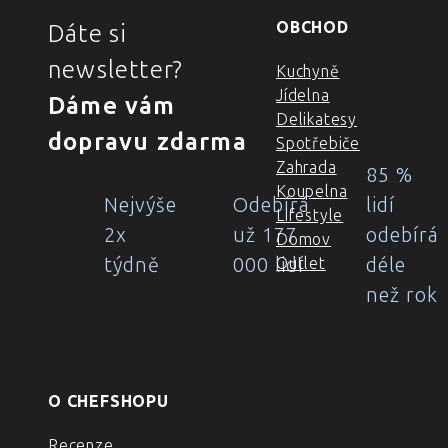
OBCHOD
Dáte si
newsletter?
Kuchyně
Jídelna
Dáme vám
Delikatesy
dopravu zdarma
Spotřebiče
Zahrada
85 %
Koupelna
Nejvýše
Odebírá
lidí
Lifestyle
2x
už 177
odebírá
Domov
týdně
000 lidí
déle
Outlet
než rok
O CHEFSHOPU
Recenze