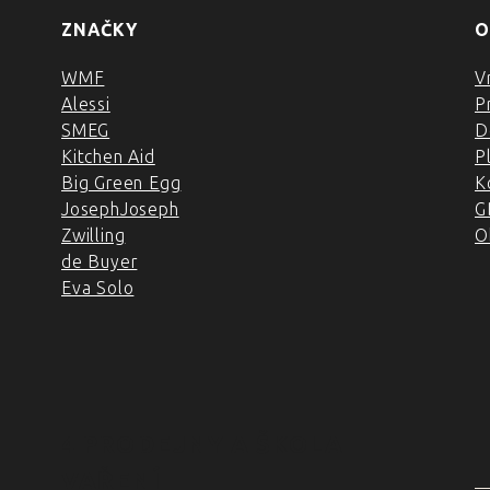
ZNAČKY
O
WMF
V
Alessi
P
SMEG
D
Kitchen Aid
P
Big Green Egg
K
JosephJoseph
G
Zwilling
O
de Buyer
Eva Solo
4 PRODEJNY A ŠKOLA
VAŘENÍ