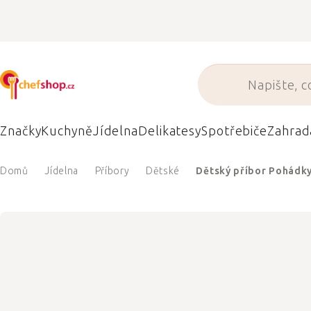
Přejít
na
obsah
Značky
Kuchyně
Jídelna
Delikatesy
Spotřebiče
Zahrad
Domů
Jídelna
Příbory
Dětské
Dětský příbor Pohádky