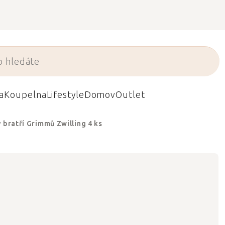
a
Koupelna
Lifestyle
Domov
Outlet
 bratří Grimmů Zwilling 4 ks