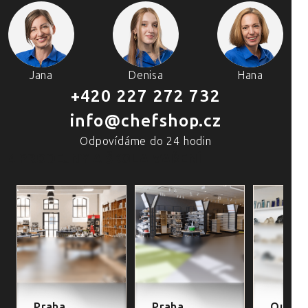
Jana
Denisa
Hana
+420 227 272 732
info@chefshop.cz
Odpovídáme do 24 hodin
4 PRODEJNY A ŠKOLA VAŘENÍ
Praha
Praha
Outlet