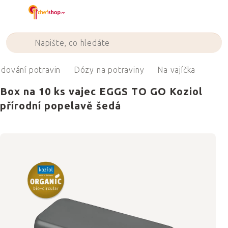
Přejít
na
obsah
adování potravin
Dózy na potraviny
Na vajíčka
Box na 10 ks vajec EGGS TO GO Koziol
přírodní popelavě šedá