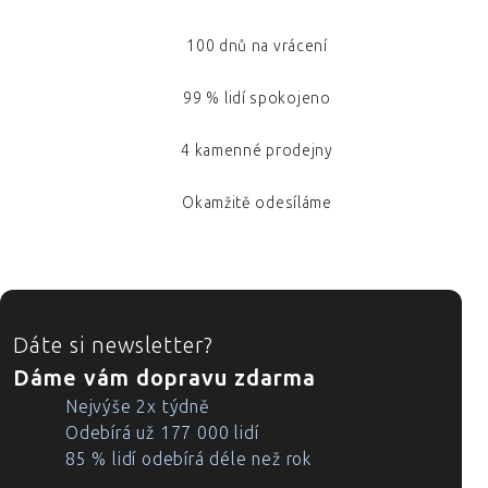
100 dnů na vrácení
99 % lidí spokojeno
4 kamenné prodejny
Okamžitě odesíláme
ZÁPATÍ
Dáte si newsletter?
Dáme vám dopravu zdarma
Nejvýše 2x týdně
Odebírá už 177 000 lidí
85 % lidí odebírá déle než rok