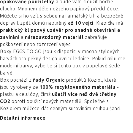
opakovaně použitelný
a bude vám sloužit hodně
dlouho. Mnohem déle než jeho papírový předchůdce.
Můžete si ho vzít s sebou na farmářský trh a bezpečně
dopravit zpět domů naplněný
až 10 vejci
. Krabička má
praktický klipsový uzávěr pro snadné otevírání a
zavírání
a
nárazuvzdorný materiál
zabraňuje
poškození nebo rozdrcení vajec.
Boxy EGGS TO GO jsou k dispozici v mnoha stylových
barvách pro pěkný design uvnitř lednice. Pokud milujete
moderní barvy, vyberte si tento box v popelavě šedé
barvě.
Box pochází z
řady Organic
produktů Koziol, které
jsou vyrobeny ze
100% recyklovaného materiálu
-
plastu a celulózy, čímž
ušetří více než dvě třetiny
CO2
oproti použití nových materiálů. Společně s
Koziolem můžete dát cenným surovinám druhou šanci.
Detailní informace