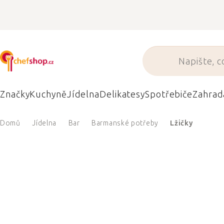
Přejít
na
obsah
Značky
Kuchyně
Jídelna
Delikatesy
Spotřebiče
Zahrad
Domů
Jídelna
Bar
Barmanské potřeby
Lžičky