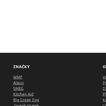
ZNAČKY
O
WMF
V
Alessi
P
SMEG
D
Kitchen Aid
P
Big Green Egg
K
JosephJoseph
G