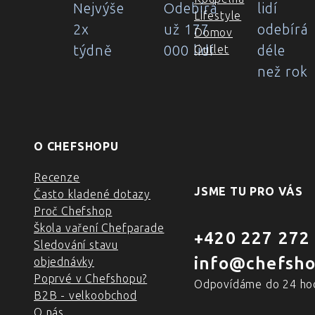
Nejvýše
Odebírá
lidí
Lifestyle
2x
už 177
odebírá
Domov
týdně
000 lidí
déle
Outlet
než rok
O CHEFSHOPU
Recenze
JSME TU PRO VÁS
Často kladené dotazy
Proč Chefshop
Škola vaření Chefparade
+420 227 272
Sledování stavu
info@chefsho
objednávky
Poprvé v Chefshopu?
Odpovídáme do 24 ho
B2B - velkoobchod
O nás