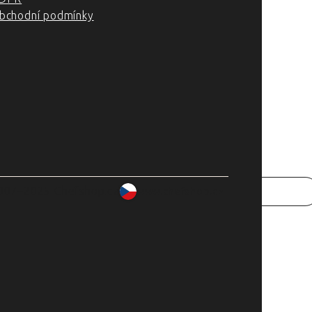
bchodní podmínky
007–2025 Chefshop.cz
www.chefshop.cz
rade
cká