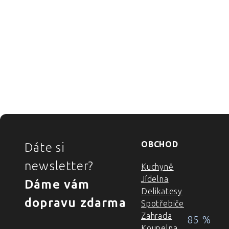
ZÁPATÍ
OBCHOD
Dáte si
newsletter?
Kuchyně
Jídelna
Dáme vám
Delikatesy
dopravu zdarma
Spotřebiče
Zahrada
85 %
Koupelna