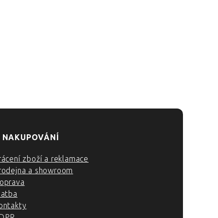
 NAKUPOVÁNÍ
rácení zboží a reklamace
rodejna a showroom
oprava
latba
ontakty
DPR