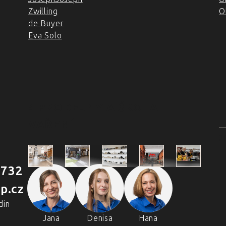
Zwilling
O
de Buyer
Eva Solo
4 PRODEJNY A ŠKOLA
VAŘENÍ
2
 732
Škola
p.cz
Praha
Praha
Outlet
Brno
vaření
Holešovická
Retail Park
Praha
Náměstí
din
Chefpa
tržnice
Štěrboholy
Svobody
Volta
Jana
Denisa
Hana
Holešovi
Real