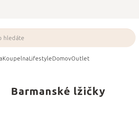
a
Koupelna
Lifestyle
Domov
Outlet
Barmanské lžičky