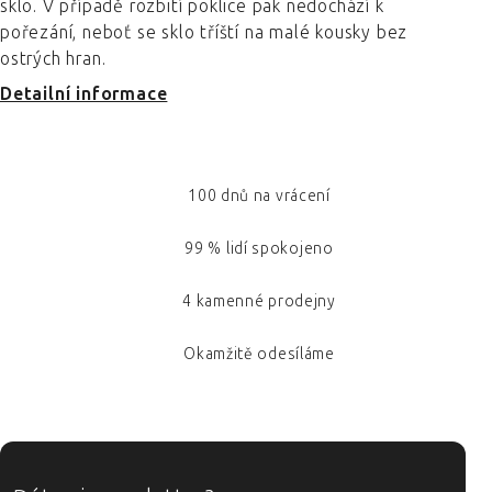
sklo. V případě rozbití poklice pak nedochází k
pořezání, neboť se sklo tříští na malé kousky bez
ostrých hran.
Detailní informace
100 dnů na vrácení
99 % lidí spokojeno
4 kamenné prodejny
Okamžitě odesíláme
ZÁPATÍ