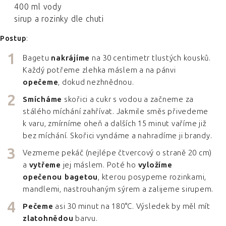
400 ml vody
sirup a rozinky dle chuti
Postup
:
Bagetu
nakrájíme
na 30 centimetr tlustých kousků.
Každý potřeme zlehka máslem a na pánvi
opečeme
, dokud nezhnědnou.
Smícháme
skořici a cukr s vodou a začneme za
stálého míchání zahřívat. Jakmile směs přivedeme
k varu, zmírníme oheň a dalších 15 minut vaříme již
bez míchání. Skořici vyndáme a nahradíme ji brandy.
Vezmeme pekáč (nejlépe čtvercový o straně 20 cm)
a
vytřeme
jej máslem. Poté ho
vyložíme
opečenou bagetou
, kterou posypeme rozinkami,
mandlemi, nastrouhaným sýrem a zalijeme sirupem.
Pečeme
asi 30 minut na 180°C. Výsledek by měl mít
zlatohnědou
barvu.