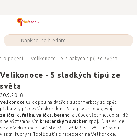
Přejít
na
obsah
e o pečení
Velikonoce - 5 sladkých tipů ze světa
Velikonoce - 5 sladkých tipů ze
světa
30.9.2018
Velikonoce
už klepou na dveře a supermarkety se opět
přebarvily především do zelena. V regálech se objevují
zajíčci
,
kuřátka
,
vajíčka
,
beránci
a vůbec všechno, co si lidé
s nejvýznamnějším
křesťanským svátkem
spojují. Ne všude
se ale Velikonoce slaví stejně a každá část světa má svou
vlastní kuchyni. Totéž platí i o receptech na Velikonoce.