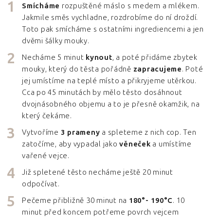
Smícháme
rozpuštěné máslo s medem a mlékem.
Jakmile směs vychladne, rozdrobíme do ní droždí.
Toto pak smícháme s ostatními ingrediencemi a jen
dvěmi šálky mouky.
Necháme 5 minut
kynout
, a poté přidáme zbytek
mouky, který do těsta pořádně
zapracujeme
. Poté
jej umístíme na teplé místo a přikryjeme utěrkou.
Cca po 45 minutách by mělo těsto dosáhnout
dvojnásobného objemu a to je přesně okamžik, na
který čekáme.
Vytvoříme
3 prameny
a spleteme z nich cop. Ten
zatočíme, aby vypadal jako
věneček
a umístíme
vařené vejce.
Již spletené těsto necháme ještě 20 minut
odpočívat.
Pečeme přibližně 30 minut na
180°- 190°C
. 10
minut před koncem potřeme povrch vejcem