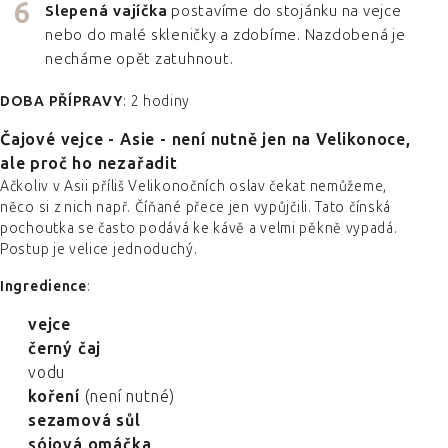
Slepená vajíčka
postavíme do stojánku na vejce
nebo do malé skleničky a zdobíme. Nazdobená je
necháme opět zatuhnout.
DOBA PŘÍPRAVY
: 2 hodiny
Čajové vejce - Asie - není nutně jen na Velikonoce,
ale proč ho nezařadit
Ačkoliv v Asii příliš Velikonočních oslav čekat nemůžeme,
něco si z nich např. Číňané přece jen vypůjčili. Tato čínská
pochoutka se často podává ke kávě a velmi pěkně vypadá.
Postup je velice jednoduchý.
Ingredience
:
vejce
černý čaj
vodu
koření
(není nutné)
sezamová sůl
sójová omáčka