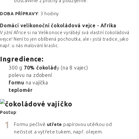
odstavíme z plotny a použijeme.
DOBA PŘÍPRAVY
: 3 hodiny
Domácí velikonoční čokoládová vejce - Afrika
V jižní Africe si na Velikonoce vyrábějí svá vlastní čokoládová
vejce! Není to jen oblíbená pochoutka, ale i jistá tradice, jako
např. u nás malování kraslic.
Ingredience:
300 g
70% čokolád
y (na 8 vajec)
polevu na zdobení
formu
na vajíčka
teploměr
Postup
:
Formu pečlivě
utřete
papírovou utěrkou od
nečistot a vytřete tukem, např. olejem.