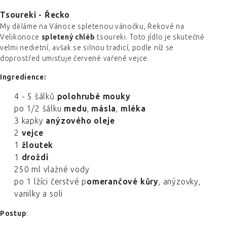
Tsoureki - Řecko
My děláme na Vánoce spletenou vánočku, Řekové na
Velikonoce
spletený chléb
tsoureki. Toto jídlo je skutečně
velmi nedietní, avšak se silnou tradicí, podle níž se
doprostřed umisťuje červené vařené vejce.
Ingredience:
4 - 5 šálků
polohrubé mouky
po 1/2 šálku
medu
,
másla
,
mléka
3 kapky
anýzového oleje
2
vejce
1
žloutek
1
droždí
250 ml vlažné vody
po 1 lžíci čerstvé p
omerančové kůry
, anýzovky,
vanilky a soli
Postup
: