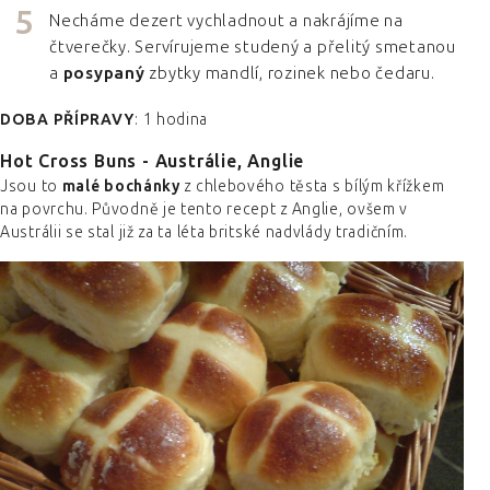
Necháme dezert vychladnout a nakrájíme na
čtverečky. Servírujeme studený a přelitý smetanou
a
posypaný
zbytky mandlí, rozinek nebo čedaru.
DOBA PŘÍPRAVY
: 1 hodina
Hot Cross Buns - Austrálie, Anglie
Jsou to
malé bochánky
z chlebového těsta s bílým křížkem
na povrchu. Původně je tento recept z Anglie, ovšem v
Austrálii se stal již za ta léta britské nadvlády tradičním.