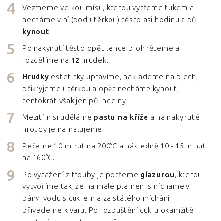
Vezmeme velkou mísu, kterou vytřeme tukem a
necháme v ní (pod utěrkou) těsto asi hodinu a půl
kynout
.
Po nakynutí těsto opět lehce prohněteme a
rozdělíme na
12
hrudek.
Hrudky
esteticky upravíme, naklademe na plech,
přikryjeme utěrkou a opět necháme kynout,
tentokrát však jen půl hodiny.
Mezitím si uděláme
pastu na kříže
a na nakynuté
hroudy je namalujeme.
Pečeme 10 minut na 200°C a následně 10 - 15 minut
na 160°C.
Po vytažení z trouby je potřeme
glazurou
, kterou
vytvoříme tak, že na malé plameni smícháme v
pánvi vodu s cukrem a za stálého míchání
přivedeme k varu. Po rozpuštění cukru okamžitě