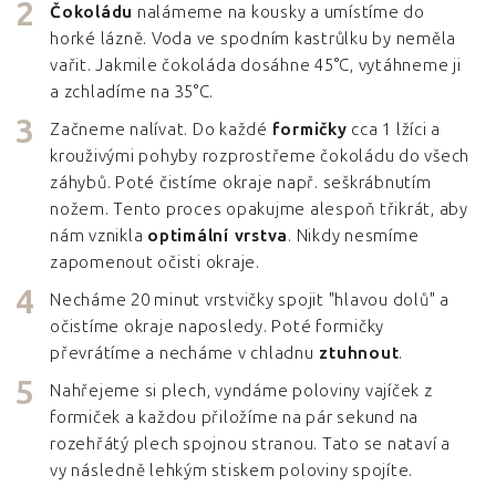
Čokoládu
nalámeme na kousky a umístíme do
horké lázně. Voda ve spodním kastrůlku by neměla
vařit. Jakmile čokoláda dosáhne 45°C, vytáhneme ji
a zchladíme na 35°C.
Začneme nalívat. Do každé
formičky
cca 1 lžíci a
krouživými pohyby rozprostřeme čokoládu do všech
záhybů. Poté čistíme okraje např. seškrábnutím
nožem. Tento proces opakujme alespoň třikrát, aby
nám vznikla
optimální vrstva
. Nikdy nesmíme
zapomenout očisti okraje.
Necháme 20 minut vrstvičky spojit "hlavou dolů" a
očistíme okraje naposledy. Poté formičky
převrátíme a necháme v chladnu
ztuhnout
.
Nahřejeme si plech, vyndáme poloviny vajíček z
formiček a každou přiložíme na pár sekund na
rozehřátý plech spojnou stranou. Tato se nataví a
vy následně lehkým stiskem poloviny spojíte.