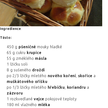
Ingredience
:
Těsto:
450 g
pšeničné
mouky hladké
65 g cukru
krupice
55 g změklého
másla
1 lžičku soli
8 g sušeného
droždí
po 2/3 lžičky mletého
nového koření
,
skořice
a
muškátového oříšku
po 1/3 lžičky mletého
hřebíčku
,
koriandru
a
zázvoru
1 rozkvedlané
vejce
pokojové teploty
180 ml vlažného
mléka