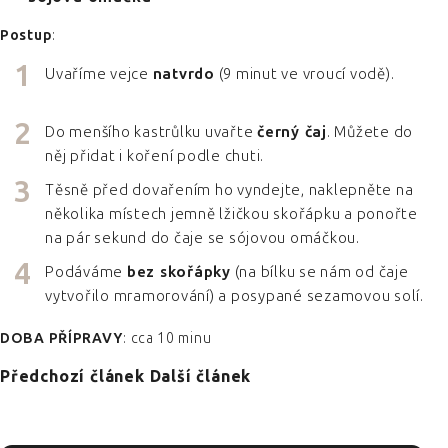
Postup
:
Uvaříme vejce
natvrdo
(9 minut ve vroucí vodě).
Do menšího kastrůlku uvařte
černý čaj
. Můžete do
něj přidat i koření podle chuti.
Těsně před dovařením ho vyndejte, naklepněte na
několika místech jemně lžičkou skořápku a ponořte
na pár sekund do čaje se sójovou omáčkou.
Podáváme
bez skořápky
(na bílku se nám od čaje
vytvořilo mramorování) a posypané sezamovou solí.
DOBA PŘÍPRAVY
: cca 10 minu
Předchozí článek
Další článek